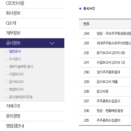
CEO인사말
총 424건
회사정보
CI소개
번호
재무정보
294
임원ㆍ주요주주특정증권
공시정보
293
최대주주등소유주식변동
일반공시
292
분기보고서 (2015.03)
수시공시
291
사업보고서 (2014.12)
정보기술부문 공시
290
정기주주총회결과
사업보고서
감사보고서
289
감사보고서 제출
영업보고서
288
참고서류
공시정보관리규정
287
주주총회소집공고
지배구조
286
현금ㆍ현물배당결정
윤리경영
285
주주총회소집결의
영업점안내