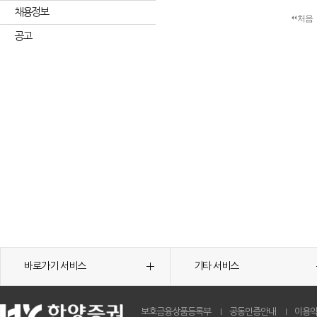
채용정보
처음
공고
바로가기 서비스
기타 서비스
보호금융상품등록부
공동인증안내
이용