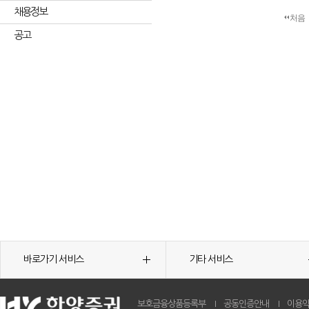
채용정보
처음
공고
바로가기 서비스
기타 서비스
보호금융상품등록부
공동인증안내
이용