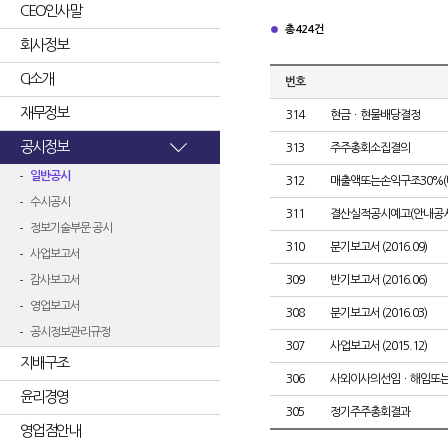
CEO인사말
총 424건
회사정보
CI소개
번호
재무정보
314
현금ㆍ현물배당결정
공시정보
313
주주총회소집결의
일반공시
312
매출액또는손익구조30%(
수시공시
311
결산실적공시예고(안내공시
정보기술부문 공시
310
분기보고서 (2016.09)
사업보고서
감사보고서
309
반기보고서 (2016.06)
영업보고서
308
분기보고서 (2016.03)
공시정보관리규정
307
사업보고서 (2015.12)
지배구조
306
사외이사의선임ㆍ해임또
윤리경영
305
정기주주총회결과
영업점안내