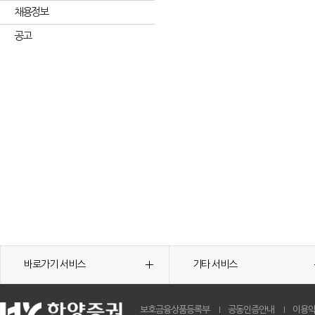
채용정보
공고
바로가기 서비스
기타 서비스
보호금융상품등록부
공동인증안내
이용