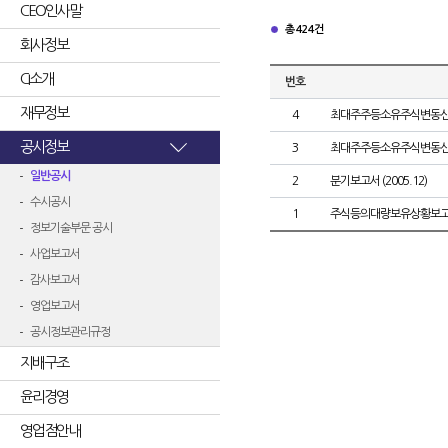
CEO인사말
총 424건
회사정보
CI소개
번호
재무정보
4
최대주주등소유주식변동
공시정보
3
최대주주등소유주식변동
일반공시
2
분기보고서 (2005.12)
수시공시
1
주식등의대량보유상황보고
정보기술부문 공시
사업보고서
감사보고서
영업보고서
공시정보관리규정
지배구조
윤리경영
영업점안내