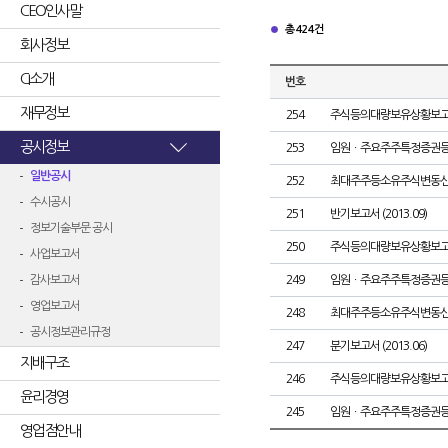
CEO인사말
총 424건
회사정보
CI소개
번호
재무정보
254
주식등의대량보유상황보고
공시정보
253
임원ㆍ주요주주특정증권
일반공시
252
최대주주등소유주식변동
수시공시
251
반기보고서 (2013.09)
정보기술부문 공시
250
주식등의대량보유상황보고
사업보고서
감사보고서
249
임원ㆍ주요주주특정증권
영업보고서
248
최대주주등소유주식변동
공시정보관리규정
247
분기보고서 (2013.06)
지배구조
246
주식등의대량보유상황보고
윤리경영
245
임원ㆍ주요주주특정증권
영업점안내