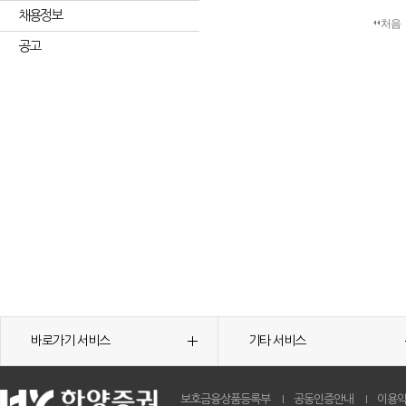
채용정보
처음
공고
바로가기 서비스
기타 서비스
보호금융상품등록부
공동인증안내
이용