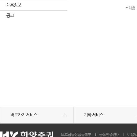
채용정보
처음
공고
바로가기 서비스
기타 서비스
보호금융상품등록부
공동인증안내
이용