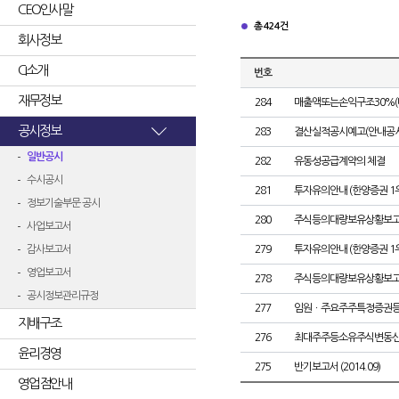
CEO인사말
총 424건
회사정보
CI소개
번호
재무정보
284
매출액또는손익구조30%(
공시정보
283
결산실적공시예고(안내공시
일반공시
282
유동성공급계약의 체결
수시공시
281
투자유의안내 (한양증권 1
정보기술부문 공시
280
주식등의대량보유상황보고
사업보고서
감사보고서
279
투자유의안내 (한양증권 1
영업보고서
278
주식등의대량보유상황보고
공시정보관리규정
277
임원ㆍ주요주주특정증권
지배구조
276
최대주주등소유주식변동
윤리경영
275
반기보고서 (2014.09)
영업점안내