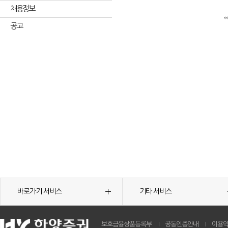
채용정보
공고
바로가기 서비스
기타 서비스
보호금융상품등록부
공동인증안내
이용