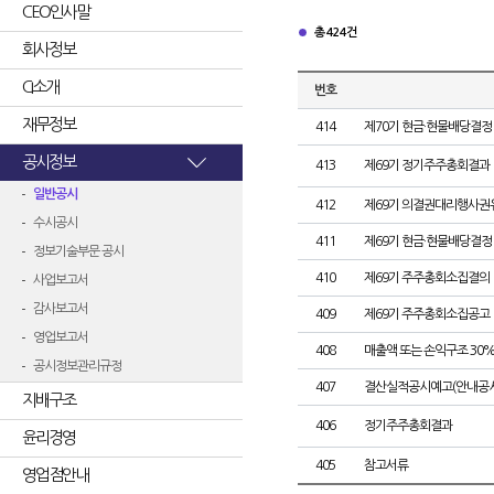
CEO인사말
총 424건
회사정보
CI소개
번호
재무정보
414
제70기 현금·현물배당결정
공시정보
413
제69기 정기주주총회결과
일반공시
412
제69기 의결권대리행사권
수시공시
411
제69기 현금·현물배당결정
정보기술부문 공시
410
제69기 주주총회소집결의
사업보고서
감사보고서
409
제69기 주주총회소집공고
영업보고서
408
매출액 또는 손익구조 30%
공시정보관리규정
407
결산실적공시예고(안내공시
지배구조
406
정기주주총회결과
윤리경영
405
참고서류
영업점안내