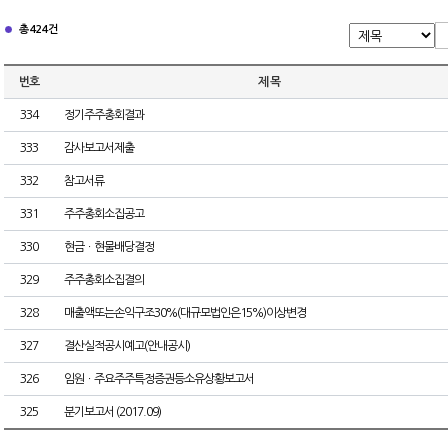
총 424건
번호
제 목
334
정기주주총회결과
333
감사보고서제출
332
참고서류
331
주주총회소집공고
330
현금ㆍ현물배당결정
329
주주총회소집결의
328
매출액또는손익구조30%(대규모법인은15%)이상변경
327
결산실적공시예고(안내공시)
326
임원ㆍ주요주주특정증권등소유상황보고서
325
분기보고서 (2017.09)