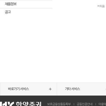
채용정보
처음
공고
바로가기 서비스
기타 서비스
보호금융상품등록부
공동인증안내
이용