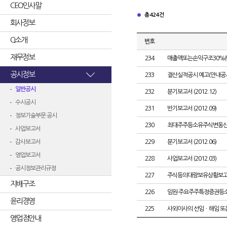
CEO인사말
총 424건
회사정보
CI소개
번호
재무정보
234
매출액또는손익구조30%(
공시정보
233
결산실적공시 예고(안내공
일반공시
232
분기보고서 (2012.12)
수시공시
231
반기보고서 (2012.09)
정보기술부문 공시
230
최대주주등소유주식변동
사업보고서
감사보고서
229
분기보고서 (2012.06)
영업보고서
228
사업보고서 (2012.03)
공시정보관리규정
227
주식등의대량보유상황보고
지배구조
226
임원·주요주주특정증권등
윤리경영
225
사외이사의 선임ㆍ해임 또
영업점안내