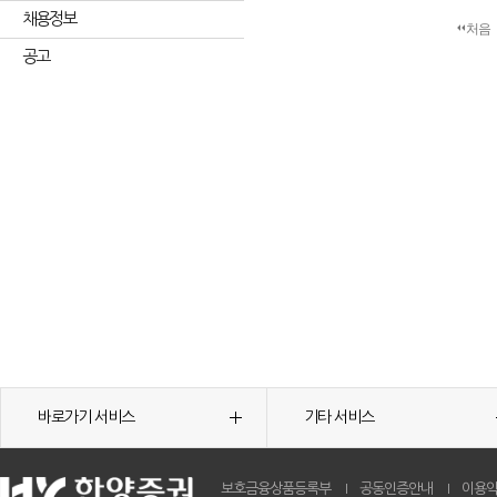
채용정보
처음
공고
바로가기 서비스
기타 서비스
보호금융상품등록부
공동인증안내
이용