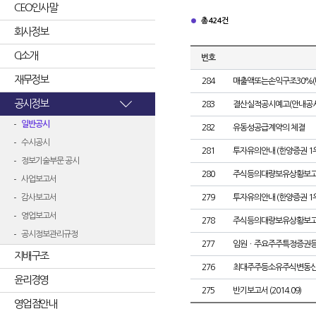
CEO인사말
총 424건
회사정보
CI소개
번호
재무정보
284
매출액또는손익구조30%(
공시정보
283
결산실적공시예고(안내공시
일반공시
282
유동성공급계약의 체결
수시공시
281
투자유의안내 (한양증권 1
정보기술부문 공시
280
주식등의대량보유상황보고
사업보고서
감사보고서
279
투자유의안내 (한양증권 1
영업보고서
278
주식등의대량보유상황보고
공시정보관리규정
277
임원ㆍ주요주주특정증권
지배구조
276
최대주주등소유주식변동
윤리경영
275
반기보고서 (2014.09)
영업점안내