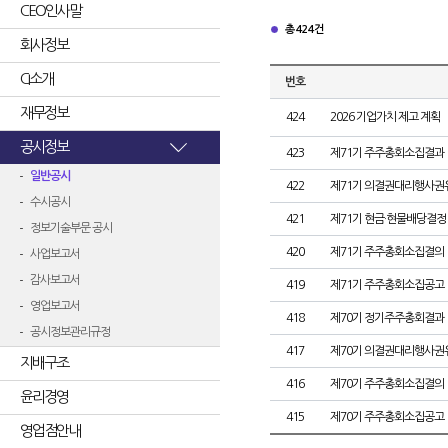
CEO인사말
총 424건
회사정보
CI소개
번호
재무정보
424
2026 기업가치 제고 계획
공시정보
423
제71기 주주총회소집결과
일반공시
422
제71기 의결권대리행사권
수시공시
421
제71기 현금·현물배당결정
정보기술부문 공시
420
제71기 주주총회소집결의
사업보고서
감사보고서
419
제71기 주주총회소집공고
영업보고서
418
제70기 정기주주총회결과
공시정보관리규정
417
제70기 의결권대리행사권
지배구조
416
제70기 주주총회소집결의
윤리경영
415
제70기 주주총회소집공고
영업점안내