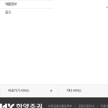
채용정보
공고
바로가기 서비스
기타 서비스
보호금융상품등록부
공동인증안내
이용