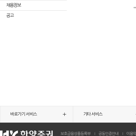
채용정보
공고
바로가기 서비스
기타 서비스
보호금융상품등록부
공동인증안내
이용