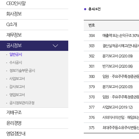
CEO인사말
총 424건
회사정보
CI소개
번호
재무정보
384
매출액 또는 손익구조 30%
공시정보
383
결산실적공시예고(안내공시
일반공시
382
분기보고서 (2020.09)
수시공시
381
반기보고서 (2020.06)
정보기술부문 공시
380
임원ㆍ주요주주특정증권
사업보고서
감사보고서
379
분기보고서 (2020.03)
영업보고서
378
임원ㆍ주요주주특정증권
공시정보관리규정
377
사업보고서 (2019.12)
지배구조
376
사외이사의선임ㆍ해임또
윤리경영
375
최대주주등소유주식변동
영업점안내