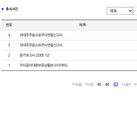
총 424건
번호
제 목
4
최대주주등소유주식변동신고서
3
최대주주등소유주식변동신고서
2
분기보고서 (2005.12)
1
주식등의대량보유상황보고서(약식)
43
처음
이전
41
42
다음