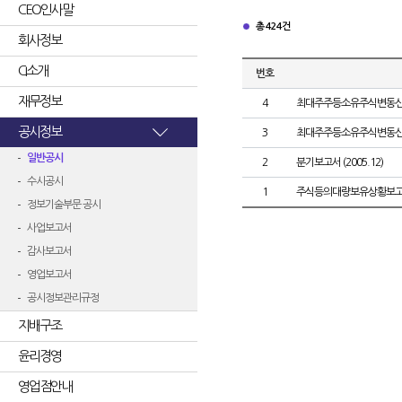
CEO인사말
총 424건
회사정보
CI소개
번호
재무정보
4
최대주주등소유주식변동
공시정보
3
최대주주등소유주식변동
일반공시
2
분기보고서 (2005.12)
수시공시
1
주식등의대량보유상황보고
정보기술부문 공시
사업보고서
감사보고서
영업보고서
공시정보관리규정
지배구조
윤리경영
영업점안내