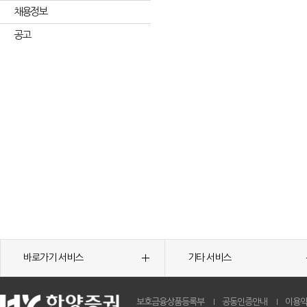
채용정보
공고
바로가기 서비스
기타 서비스
보호금융상품등록부
공동인증안내
이용