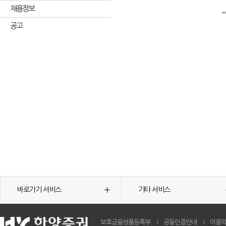
채용정보
공고
바로가기 서비스
기타 서비스
보호금융상품등록부
공동인증안내
이용