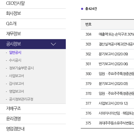
CEO인사말
총 424건
회사정보
CI소개
번호
재무정보
384
매출액 또는 손익구조 30%
공시정보
383
결산실적공시예고(안내공시
일반공시
382
분기보고서 (2020.09)
수시공시
381
반기보고서 (2020.06)
정보기술부문 공시
380
임원ㆍ주요주주특정증권
사업보고서
감사보고서
379
분기보고서 (2020.03)
영업보고서
378
임원ㆍ주요주주특정증권
공시정보관리규정
377
사업보고서 (2019.12)
지배구조
376
사외이사의선임ㆍ해임또
윤리경영
375
최대주주등소유주식변동
영업점안내