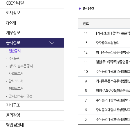
CEO인사말
총 424건
회사정보
CI소개
번호
재무정보
14
[기재정정]매출액또는손익
공시정보
13
주주총회소집결의
일반공시
12
최대주주등소유주식변동
수시공시
11
임원·주요주주특정증권등
정보기술부문 공시
10
주식등의대량보유상황보고
사업보고서
감사보고서
9
최대주주등소유주식변동
영업보고서
8
임원·주요주주특정증권등
공시정보관리규정
7
주식등의대량보유상황보고
지배구조
6
주식등의대량보유상황보고
윤리경영
5
주식등의대량보유상황보고
영업점안내