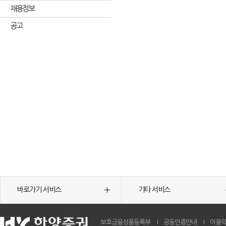
채용정보
공고
바로가기 서비스
기타 서비스
보호금융상품등록부
공동인증안내
이용