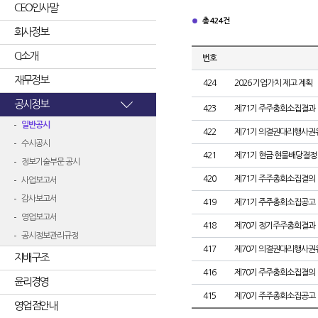
CEO인사말
총 424건
회사정보
CI소개
번호
재무정보
424
2026 기업가치 제고 계획
공시정보
423
제71기 주주총회소집결과
일반공시
422
제71기 의결권대리행사권
수시공시
421
제71기 현금·현물배당결정
정보기술부문 공시
420
제71기 주주총회소집결의
사업보고서
감사보고서
419
제71기 주주총회소집공고
영업보고서
418
제70기 정기주주총회결과
공시정보관리규정
417
제70기 의결권대리행사권
지배구조
416
제70기 주주총회소집결의
윤리경영
415
제70기 주주총회소집공고
영업점안내