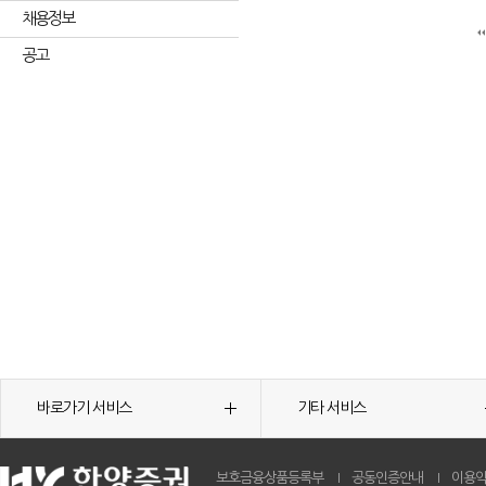
채용정보
공고
바로가기 서비스
기타 서비스
보호금융상품등록부
공동인증안내
이용