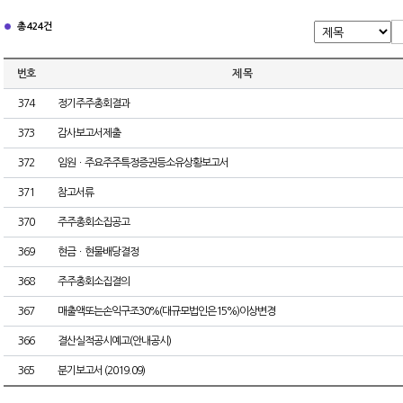
총 424건
번호
제 목
374
정기주주총회결과
373
감사보고서제출
372
임원ㆍ주요주주특정증권등소유상황보고서
371
참고서류
370
주주총회소집공고
369
현금ㆍ현물배당결정
368
주주총회소집결의
367
매출액또는손익구조30%(대규모법인은15%)이상변경
366
결산실적공시예고(안내공시)
365
분기보고서 (2019.09)