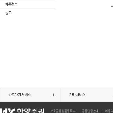
채용정보
공고
바로가기 서비스
기타 서비스
보호금융상품등록부
공동인증안내
이용