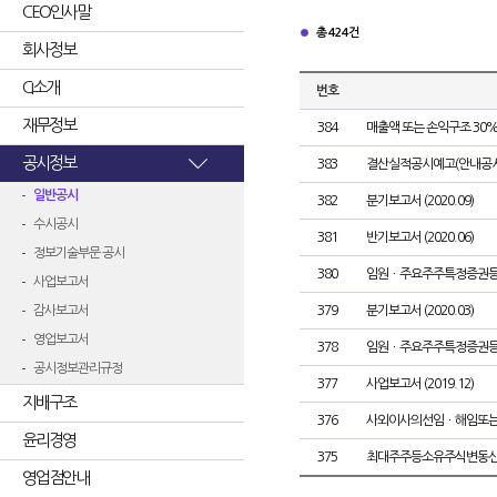
CEO인사말
총 424건
회사정보
CI소개
번호
재무정보
384
매출액 또는 손익구조 30%
공시정보
383
결산실적공시예고(안내공시
일반공시
382
분기보고서 (2020.09)
수시공시
381
반기보고서 (2020.06)
정보기술부문 공시
380
임원ㆍ주요주주특정증권
사업보고서
감사보고서
379
분기보고서 (2020.03)
영업보고서
378
임원ㆍ주요주주특정증권
공시정보관리규정
377
사업보고서 (2019.12)
지배구조
376
사외이사의선임ㆍ해임또
윤리경영
375
최대주주등소유주식변동
영업점안내