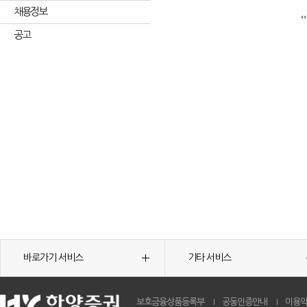
채용정보
공고
바로가기 서비스
기타 서비스
보호금융상품등록부
공동인증안내
이용