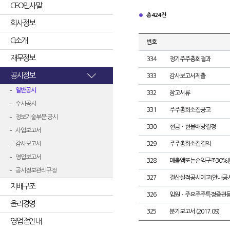
CEO인사말
총 424건
회사정보
CI소개
번호
재무정보
334
정기주주총회결과
공시정보
333
감사보고서제출
일반공시
332
참고서류
수시공시
331
주주총회소집공고
정보기술부문 공시
330
현금ㆍ현물배당결정
사업보고서
감사보고서
329
주주총회소집결의
영업보고서
328
매출액또는손익구조30%(
공시정보관리규정
327
결산실적공시예고(안내공시
지배구조
326
임원ㆍ주요주주특정증권
윤리경영
325
분기보고서 (2017.09)
영업점안내