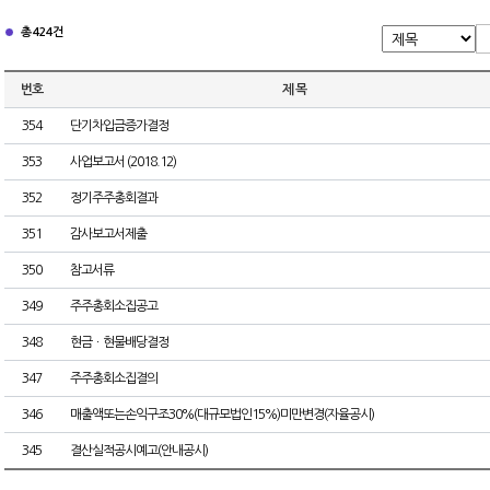
총 424건
번호
제 목
354
단기차입금증가결정
353
사업보고서 (2018.12)
352
정기주주총회결과
351
감사보고서제출
350
참고서류
349
주주총회소집공고
348
현금ㆍ현물배당결정
347
주주총회소집결의
346
매출액또는손익구조30%(대규모법인15%)미만변경(자율공시)
345
결산실적공시예고(안내공시)