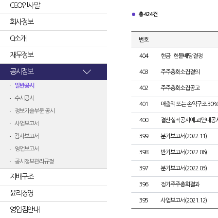
CEO인사말
총 424건
회사정보
CI소개
번호
재무정보
404
현금 · 현물배당결정
공시정보
403
주주총회소집결의
일반공시
402
주주총회소집공고
수시공시
401
매출액 또는 손익구조 30%
정보기술부문 공시
400
결산실적공시예고(안내공시
사업보고서
감사보고서
399
분기보고서(2022.11)
영업보고서
398
반기보고서(2022.06)
공시정보관리규정
397
분기보고서(2022.03)
지배구조
396
정기주주총회결과
윤리경영
395
사업보고서(2021.12)
영업점안내