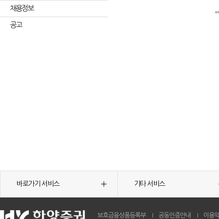
채용정보
공고
바로가기 서비스
기타 서비스
보호금융상품등록부
공동인증안내
이용