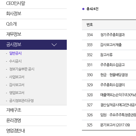
CEO인사말
총 424건
회사정보
CI소개
번호
재무정보
334
정기주주총회결과
공시정보
333
감사보고서제출
일반공시
332
참고서류
수시공시
331
주주총회소집공고
정보기술부문 공시
330
현금ㆍ현물배당결정
사업보고서
감사보고서
329
주주총회소집결의
영업보고서
328
매출액또는손익구조30%(
공시정보관리규정
327
결산실적공시예고(안내공시
지배구조
326
임원ㆍ주요주주특정증권
윤리경영
325
분기보고서 (2017.09)
영업점안내