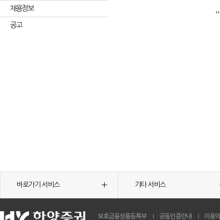
채용정보
공고
바로가기 서비스
기타 서비스
보호금융상품등록부
공동인증안내
이용