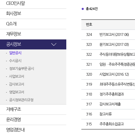
CEO인사말
총 424건
회사정보
CI소개
번호
재무정보
324
반기보고서 (2017.06)
공시정보
323
분기보고서 (2017.03)
일반공시
322
주식등의대량보유상황보고
수시공시
321
임원ㆍ주요주주특정증권
정보기술부문 공시
320
사업보고서 (2016.12)
사업보고서
감사보고서
319
최대주주등소유주식변동
영업보고서
318
정기주주총회결과
공시정보관리규정
317
감사보고서제출
지배구조
316
참고서류
윤리경영
315
주주총회소집공고
영업점안내