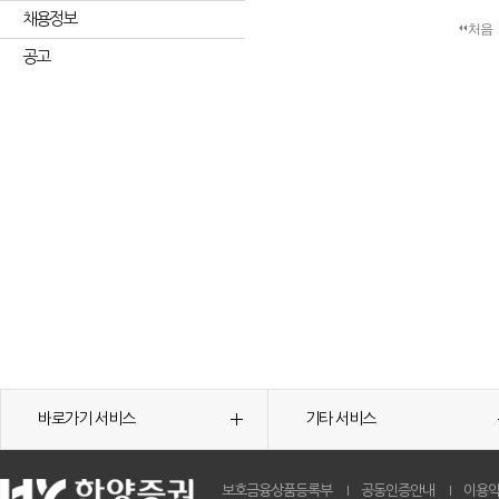
채용정보
처음
공고
바로가기 서비스
기타 서비스
보호금융상품등록부
공동인증안내
이용