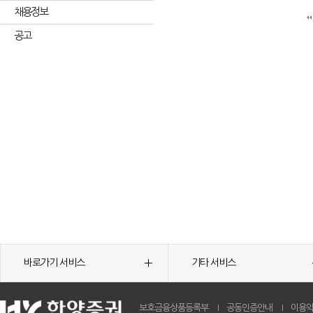
채용정보
공고
바로가기 서비스
기타 서비스
보호금융상품등록부
공동인증안내
이용