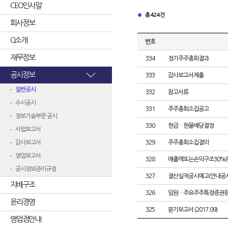
CEO인사말
총 424건
회사정보
CI소개
번호
재무정보
334
정기주주총회결과
공시정보
333
감사보고서제출
일반공시
332
참고서류
수시공시
331
주주총회소집공고
정보기술부문 공시
330
현금ㆍ현물배당결정
사업보고서
감사보고서
329
주주총회소집결의
영업보고서
328
매출액또는손익구조30%(
공시정보관리규정
327
결산실적공시예고(안내공시
지배구조
326
임원ㆍ주요주주특정증권
윤리경영
325
분기보고서 (2017.09)
영업점안내