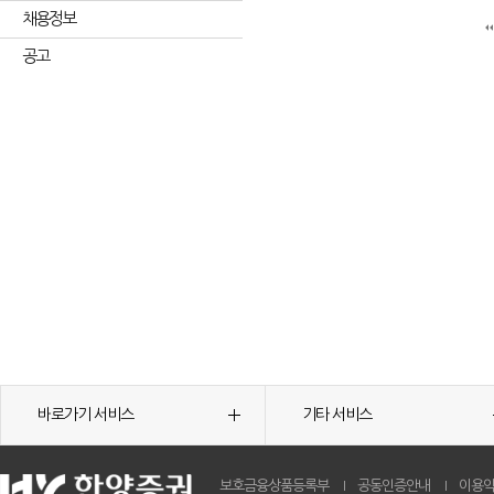
채용정보
공고
바로가기 서비스
기타 서비스
보호금융상품등록부
공동인증안내
이용