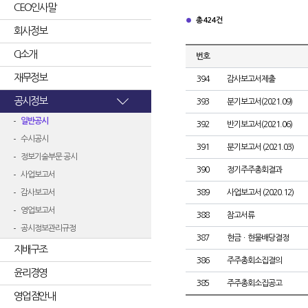
CEO인사말
총 424건
회사정보
CI소개
번호
재무정보
394
감사보고서제출
공시정보
393
분기보고서(2021.09)
일반공시
392
반기보고서(2021.06)
수시공시
391
분기보고서 (2021.03)
정보기술부문 공시
390
정기주주총회결과
사업보고서
감사보고서
389
사업보고서 (2020.12)
영업보고서
388
참고서류
공시정보관리규정
387
현금ㆍ현물배당결정
지배구조
386
주주총회소집결의
윤리경영
385
주주총회소집공고
영업점안내