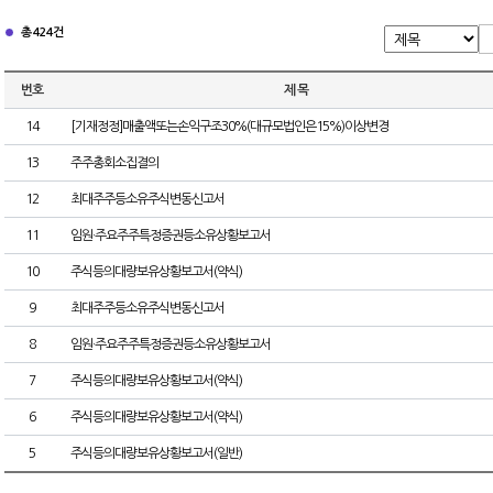
총 424건
번호
제 목
14
[기재정정]매출액또는손익구조30%(대규모법인은15%)이상변경
13
주주총회소집결의
12
최대주주등소유주식변동신고서
11
임원·주요주주특정증권등소유상황보고서
10
주식등의대량보유상황보고서(약식)
9
최대주주등소유주식변동신고서
8
임원·주요주주특정증권등소유상황보고서
7
주식등의대량보유상황보고서(약식)
6
주식등의대량보유상황보고서(약식)
5
주식등의대량보유상황보고서(일반)