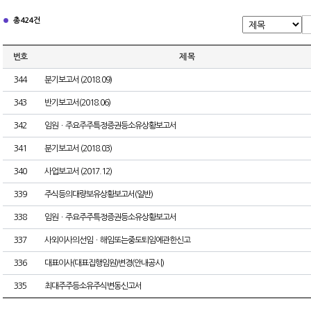
총 424건
번호
제 목
344
분기보고서 (2018.09)
343
반기보고서(2018.06)
342
임원ㆍ주요주주특정증권등소유상황보고서
341
분기보고서 (2018.03)
340
사업보고서 (2017.12)
339
주식등의대량보유상황보고서(일반)
338
임원ㆍ주요주주특정증권등소유상황보고서
337
사외이사의선임ㆍ해임또는중도퇴임에관한신고
336
대표이사(대표집행임원)변경(안내공시)
335
최대주주등소유주식변동신고서