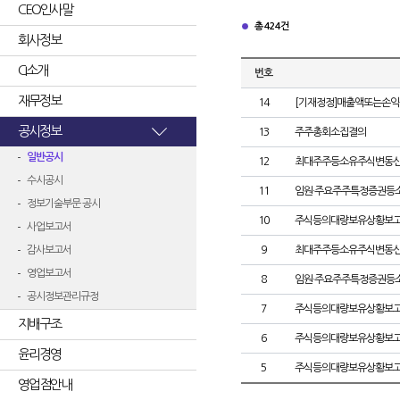
CEO인사말
총 424건
회사정보
CI소개
번호
재무정보
14
[기재정정]매출액또는손익
공시정보
13
주주총회소집결의
일반공시
12
최대주주등소유주식변동
수시공시
11
임원·주요주주특정증권등
정보기술부문 공시
10
주식등의대량보유상황보고
사업보고서
감사보고서
9
최대주주등소유주식변동
영업보고서
8
임원·주요주주특정증권등
공시정보관리규정
7
주식등의대량보유상황보고
지배구조
6
주식등의대량보유상황보고
윤리경영
5
주식등의대량보유상황보고
영업점안내