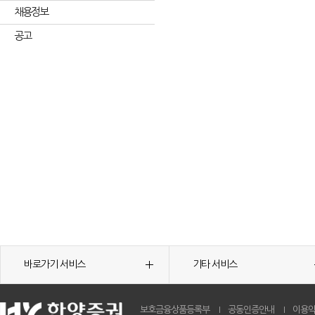
채용정보
공고
바로가기 서비스
기타 서비스
보호금융상품등록부
공동인증안내
이용