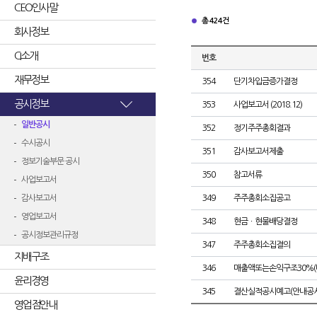
CEO인사말
총 424건
회사정보
CI소개
번호
재무정보
354
단기차입금증가결정
공시정보
353
사업보고서 (2018.12)
일반공시
352
정기주주총회결과
수시공시
351
감사보고서제출
정보기술부문 공시
350
참고서류
사업보고서
감사보고서
349
주주총회소집공고
영업보고서
348
현금ㆍ현물배당결정
공시정보관리규정
347
주주총회소집결의
지배구조
346
매출액또는손익구조30%(
윤리경영
345
결산실적공시예고(안내공시
영업점안내