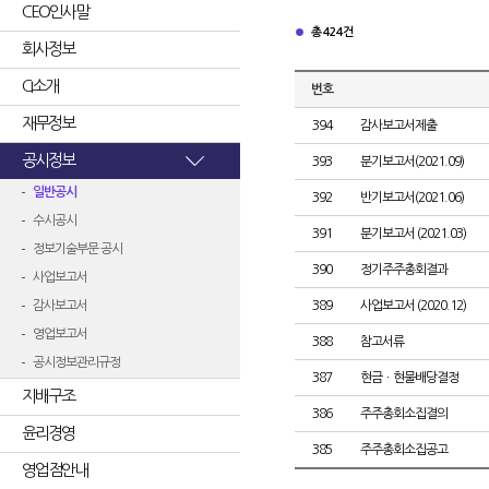
CEO인사말
총 424건
회사정보
CI소개
번호
재무정보
394
감사보고서제출
공시정보
393
분기보고서(2021.09)
일반공시
392
반기보고서(2021.06)
수시공시
391
분기보고서 (2021.03)
정보기술부문 공시
390
정기주주총회결과
사업보고서
감사보고서
389
사업보고서 (2020.12)
영업보고서
388
참고서류
공시정보관리규정
387
현금ㆍ현물배당결정
지배구조
386
주주총회소집결의
윤리경영
385
주주총회소집공고
영업점안내