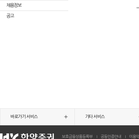
채용정보
공고
바로가기 서비스
기타 서비스
보호금융상품등록부
공동인증안내
이용