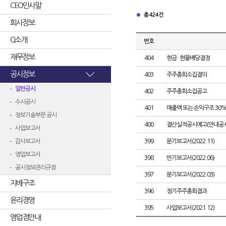
CEO인사말
총 424건
회사정보
CI소개
번호
재무정보
404
현금 · 현물배당결정
공시정보
403
주주총회소집결의
일반공시
402
주주총회소집공고
수시공시
401
매출액 또는 손익구조 30%
정보기술부문 공시
400
결산실적공시예고(안내공시
사업보고서
감사보고서
399
분기보고서(2022.11)
영업보고서
398
반기보고서(2022.06)
공시정보관리규정
397
분기보고서(2022.03)
지배구조
396
정기주주총회결과
윤리경영
395
사업보고서(2021.12)
영업점안내