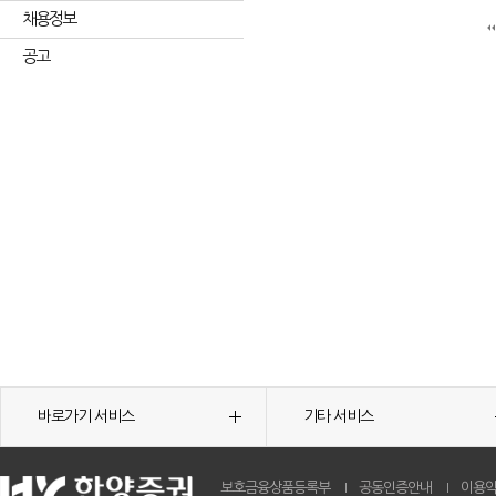
채용정보
공고
바로가기 서비스
기타 서비스
보호금융상품등록부
공동인증안내
이용