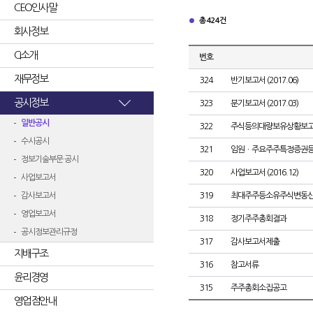
CEO인사말
총 424건
회사정보
CI소개
번호
재무정보
324
반기보고서 (2017.06)
공시정보
323
분기보고서 (2017.03)
일반공시
322
주식등의대량보유상황보고
수시공시
321
임원ㆍ주요주주특정증권
정보기술부문 공시
320
사업보고서 (2016.12)
사업보고서
감사보고서
319
최대주주등소유주식변동
영업보고서
318
정기주주총회결과
공시정보관리규정
317
감사보고서제출
지배구조
316
참고서류
윤리경영
315
주주총회소집공고
영업점안내