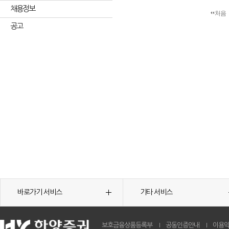
채용정보
처음
공고
바로가기 서비스
기타 서비스
보호금융상품등록부
공동인증안내
이용