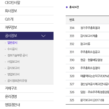
CEO인사말
총 424건
회사정보
CI소개
번호
재무정보
334
정기주주총회결과
공시정보
333
감사보고서제출
일반공시
332
참고서류
수시공시
331
주주총회소집공고
정보기술부문 공시
330
현금ㆍ현물배당결정
사업보고서
감사보고서
329
주주총회소집결의
영업보고서
328
매출액또는손익구조30%(
공시정보관리규정
327
결산실적공시예고(안내공시
지배구조
326
임원ㆍ주요주주특정증권
윤리경영
325
분기보고서 (2017.09)
영업점안내