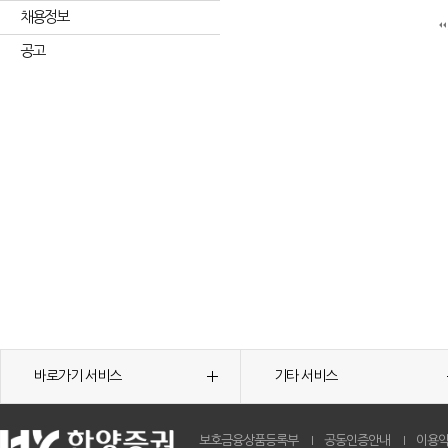
채용정보
공고
바로가기 서비스
기타 서비스
보호금융상품등록부
공동인증안내
이용