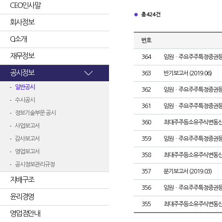
CEO인사말
총 424건
회사정보
CI소개
번호
재무정보
364
임원ㆍ주요주주특정증권
공시정보
363
반기보고서 (2019.06)
일반공시
362
임원ㆍ주요주주특정증권
수시공시
361
임원ㆍ주요주주특정증권
정보기술부문 공시
360
최대주주등소유주식변동
사업보고서
감사보고서
359
임원ㆍ주요주주특정증권
영업보고서
358
최대주주등소유주식변동
공시정보관리규정
357
분기보고서 (2019.03)
지배구조
356
임원ㆍ주요주주특정증권
윤리경영
355
최대주주등소유주식변동
영업점안내