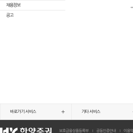
채용정보
공고
바로가기 서비스
기타 서비스
보호금융상품등록부
공동인증안내
이용