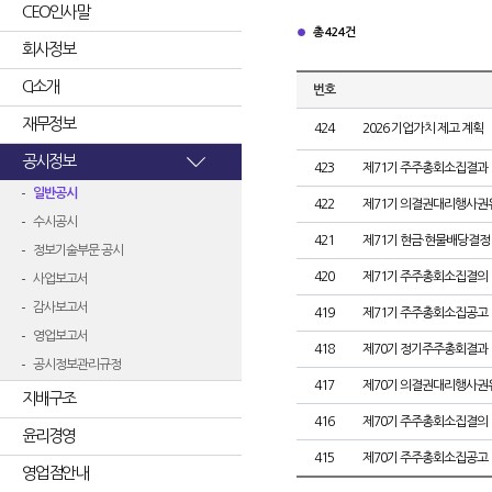
CEO인사말
총 424건
회사정보
CI소개
번호
재무정보
424
2026 기업가치 제고 계획
공시정보
423
제71기 주주총회소집결과
일반공시
422
제71기 의결권대리행사권
수시공시
421
제71기 현금·현물배당결정
정보기술부문 공시
420
제71기 주주총회소집결의
사업보고서
감사보고서
419
제71기 주주총회소집공고
영업보고서
418
제70기 정기주주총회결과
공시정보관리규정
417
제70기 의결권대리행사권
지배구조
416
제70기 주주총회소집결의
윤리경영
415
제70기 주주총회소집공고
영업점안내