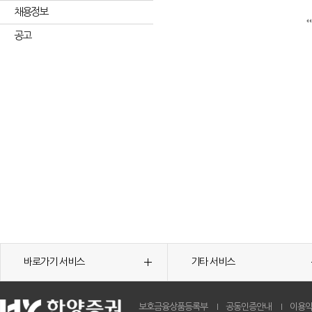
채용정보
공고
바로가기 서비스
기타 서비스
보호금융상품등록부
공동인증안내
이용