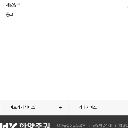
채용정보
공고
바로가기 서비스
기타 서비스
보호금융상품등록부
공동인증안내
이용