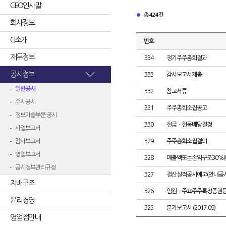
CEO인사말
총 424건
회사정보
CI소개
번호
재무정보
334
정기주주총회결과
공시정보
333
감사보고서제출
일반공시
332
참고서류
수시공시
331
주주총회소집공고
정보기술부문 공시
330
현금ㆍ현물배당결정
사업보고서
감사보고서
329
주주총회소집결의
영업보고서
328
매출액또는손익구조30%(
공시정보관리규정
327
결산실적공시예고(안내공시
지배구조
326
임원ㆍ주요주주특정증권
윤리경영
325
분기보고서 (2017.09)
영업점안내