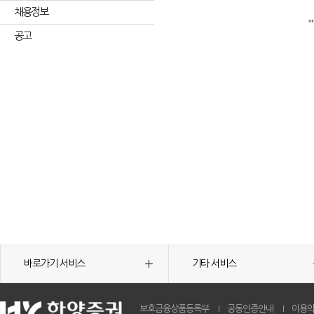
채용정보
공고
바로가기 서비스
기타 서비스
보호금융상품등록부
공동인증안내
이용