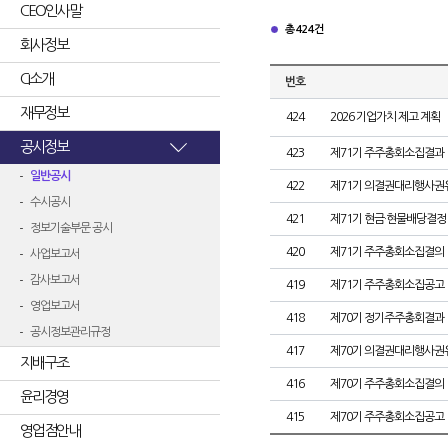
CEO인사말
총 424건
회사정보
CI소개
번호
재무정보
424
2026 기업가치 제고 계획
공시정보
423
제71기 주주총회소집결과
일반공시
422
제71기 의결권대리행사권
수시공시
421
제71기 현금·현물배당결정
정보기술부문 공시
420
제71기 주주총회소집결의
사업보고서
감사보고서
419
제71기 주주총회소집공고
영업보고서
418
제70기 정기주주총회결과
공시정보관리규정
417
제70기 의결권대리행사권
지배구조
416
제70기 주주총회소집결의
윤리경영
415
제70기 주주총회소집공고
영업점안내