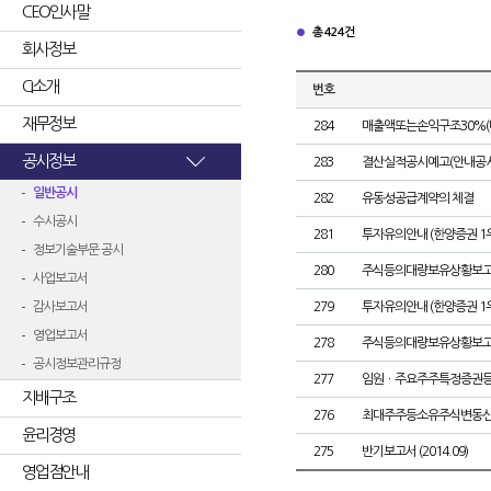
CEO인사말
총 424건
회사정보
CI소개
번호
재무정보
284
매출액또는손익구조30%(
공시정보
283
결산실적공시예고(안내공시
일반공시
282
유동성공급계약의 체결
수시공시
281
투자유의안내 (한양증권 1
정보기술부문 공시
280
주식등의대량보유상황보고
사업보고서
감사보고서
279
투자유의안내 (한양증권 1
영업보고서
278
주식등의대량보유상황보고
공시정보관리규정
277
임원ㆍ주요주주특정증권
지배구조
276
최대주주등소유주식변동
윤리경영
275
반기보고서 (2014.09)
영업점안내