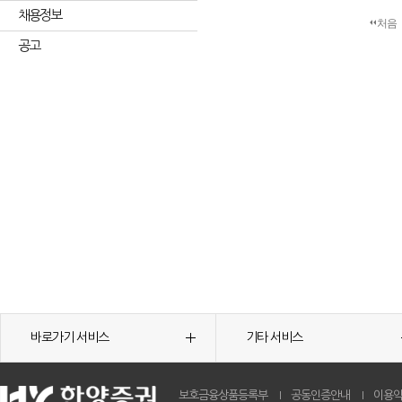
채용정보
처음
공고
바로가기 서비스
기타 서비스
보호금융상품등록부
공동인증안내
이용