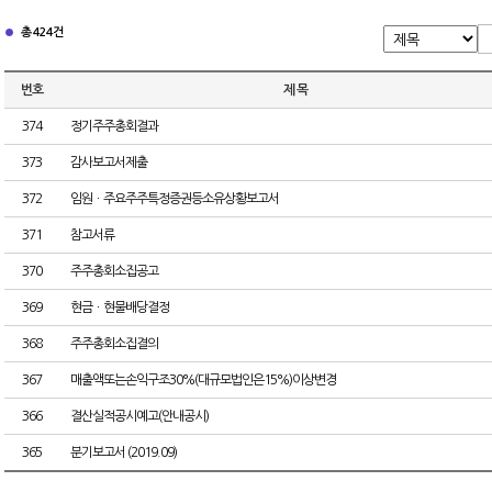
총 424건
번호
제 목
374
정기주주총회결과
373
감사보고서제출
372
임원ㆍ주요주주특정증권등소유상황보고서
371
참고서류
370
주주총회소집공고
369
현금ㆍ현물배당결정
368
주주총회소집결의
367
매출액또는손익구조30%(대규모법인은15%)이상변경
366
결산실적공시예고(안내공시)
365
분기보고서 (2019.09)