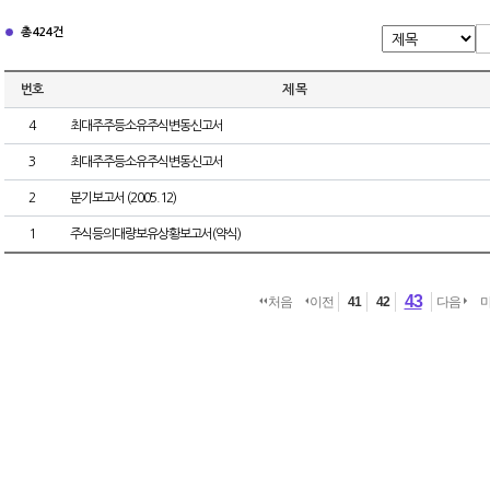
총 424건
번호
제 목
4
최대주주등소유주식변동신고서
3
최대주주등소유주식변동신고서
2
분기보고서 (2005.12)
1
주식등의대량보유상황보고서(약식)
43
처음
이전
41
42
다음