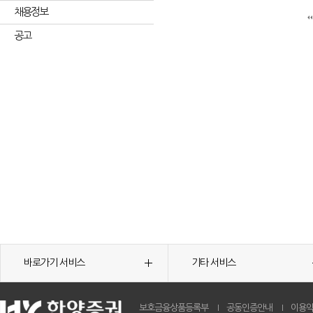
채용정보
공고
바로가기 서비스
기타 서비스
보호금융상품등록부
공동인증안내
이용