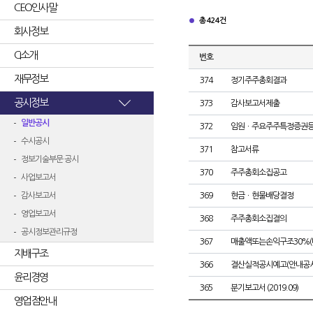
CEO인사말
총 424건
회사정보
CI소개
번호
재무정보
374
정기주주총회결과
공시정보
373
감사보고서제출
일반공시
372
임원ㆍ주요주주특정증권
수시공시
371
참고서류
정보기술부문 공시
370
주주총회소집공고
사업보고서
감사보고서
369
현금ㆍ현물배당결정
영업보고서
368
주주총회소집결의
공시정보관리규정
367
매출액또는손익구조30%(
지배구조
366
결산실적공시예고(안내공시
윤리경영
365
분기보고서 (2019.09)
영업점안내