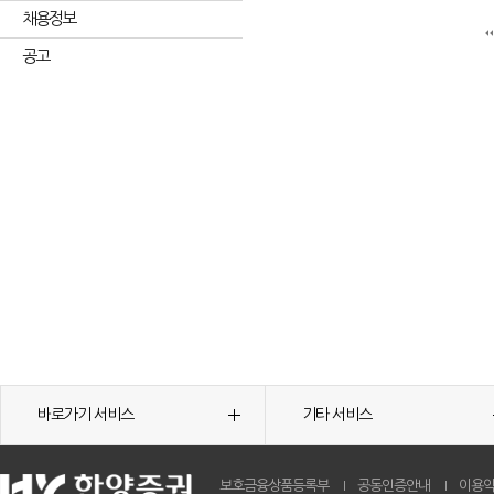
채용정보
공고
바로가기 서비스
기타 서비스
보호금융상품등록부
공동인증안내
이용