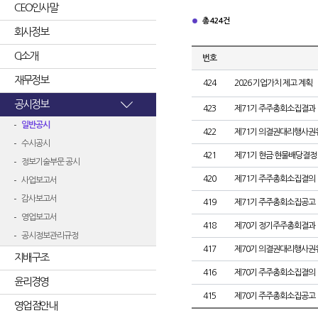
CEO인사말
총 424건
회사정보
CI소개
번호
재무정보
424
2026 기업가치 제고 계획
공시정보
423
제71기 주주총회소집결과
일반공시
422
제71기 의결권대리행사권
수시공시
421
제71기 현금·현물배당결정
정보기술부문 공시
420
제71기 주주총회소집결의
사업보고서
감사보고서
419
제71기 주주총회소집공고
영업보고서
418
제70기 정기주주총회결과
공시정보관리규정
417
제70기 의결권대리행사권
지배구조
416
제70기 주주총회소집결의
윤리경영
415
제70기 주주총회소집공고
영업점안내