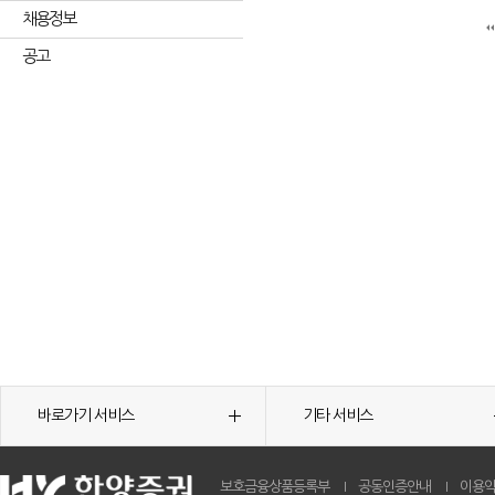
채용정보
공고
바로가기 서비스
기타 서비스
보호금융상품등록부
공동인증안내
이용