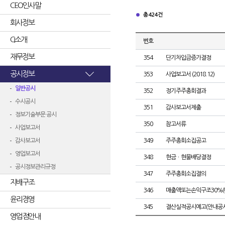
CEO인사말
총 424건
회사정보
CI소개
번호
재무정보
354
단기차입금증가결정
공시정보
353
사업보고서 (2018.12)
일반공시
352
정기주주총회결과
수시공시
351
감사보고서제출
정보기술부문 공시
350
참고서류
사업보고서
감사보고서
349
주주총회소집공고
영업보고서
348
현금ㆍ현물배당결정
공시정보관리규정
347
주주총회소집결의
지배구조
346
매출액또는손익구조30%(
윤리경영
345
결산실적공시예고(안내공시
영업점안내