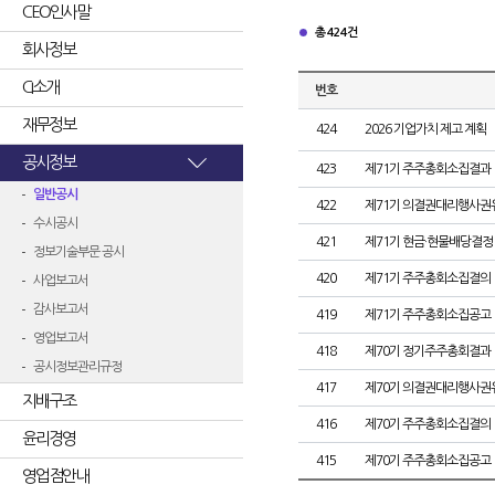
CEO인사말
총 424건
회사정보
CI소개
번호
재무정보
424
2026 기업가치 제고 계획
공시정보
423
제71기 주주총회소집결과
일반공시
422
제71기 의결권대리행사권
수시공시
421
제71기 현금·현물배당결정
정보기술부문 공시
420
제71기 주주총회소집결의
사업보고서
감사보고서
419
제71기 주주총회소집공고
영업보고서
418
제70기 정기주주총회결과
공시정보관리규정
417
제70기 의결권대리행사권
지배구조
416
제70기 주주총회소집결의
윤리경영
415
제70기 주주총회소집공고
영업점안내