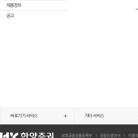
채용정보
공고
바로가기 서비스
기타 서비스
보호금융상품등록부
공동인증안내
이용