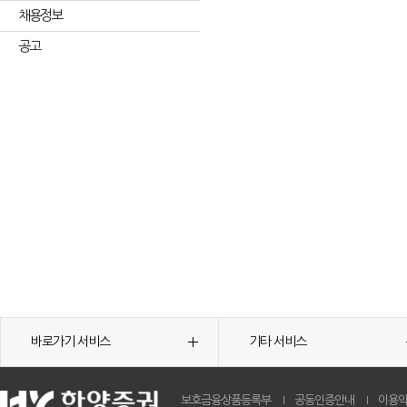
채용정보
공고
바로가기 서비스
기타 서비스
보호금융상품등록부
공동인증안내
이용