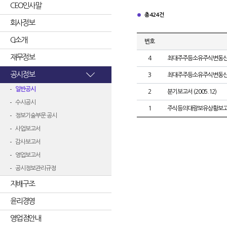
CEO인사말
총 424건
회사정보
CI소개
번호
재무정보
4
최대주주등소유주식변동
공시정보
3
최대주주등소유주식변동
일반공시
2
분기보고서 (2005.12)
수시공시
1
주식등의대량보유상황보고
정보기술부문 공시
사업보고서
감사보고서
영업보고서
공시정보관리규정
지배구조
윤리경영
영업점안내