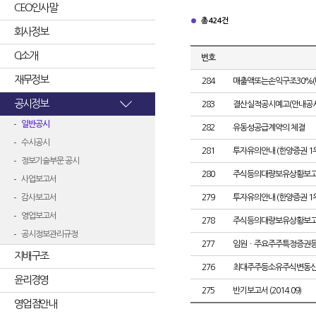
CEO인사말
총 424건
회사정보
CI소개
번호
재무정보
284
매출액또는손익구조30%(
공시정보
283
결산실적공시예고(안내공시
일반공시
282
유동성공급계약의 체결
수시공시
281
투자유의안내 (한양증권 1
정보기술부문 공시
280
주식등의대량보유상황보고
사업보고서
감사보고서
279
투자유의안내 (한양증권 1
영업보고서
278
주식등의대량보유상황보고
공시정보관리규정
277
임원ㆍ주요주주특정증권
지배구조
276
최대주주등소유주식변동
윤리경영
275
반기보고서 (2014.09)
영업점안내