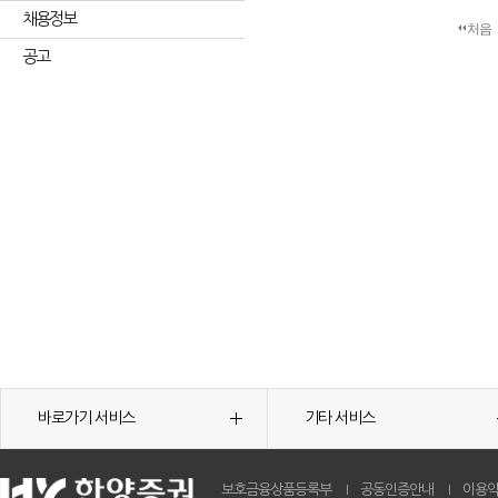
채용정보
처음
공고
바로가기 서비스
기타 서비스
보호금융상품등록부
공동인증안내
이용