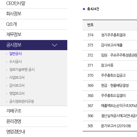
CEO인사말
총 424건
회사정보
CI소개
번호
재무정보
374
정기주주총회결과
공시정보
373
감사보고서제출
일반공시
372
임원ㆍ주요주주특정증권
수시공시
371
참고서류
정보기술부문 공시
370
주주총회소집공고
사업보고서
감사보고서
369
현금ㆍ현물배당결정
영업보고서
368
주주총회소집결의
공시정보관리규정
367
매출액또는손익구조30%(
지배구조
366
결산실적공시예고(안내공시
윤리경영
365
분기보고서 (2019.09)
영업점안내