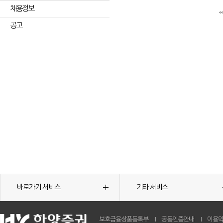
채용정보
공고
바로가기 서비스
기타 서비스
보호금융상품등록부
공동인증안내
이용