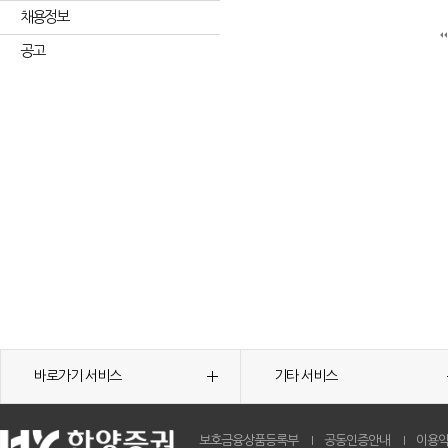
채용정보
공고
바로가기 서비스
기타 서비스
보호금융상품등록부
공동인증안내
이용