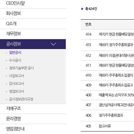
CEO인사말
총 424건
회사정보
CI소개
번호
재무정보
414
제70기 현금·현물배당결정
공시정보
413
제69기 정기주주총회결과
일반공시
412
제69기 의결권대리행사권
수시공시
411
제69기 현금·현물배당결정
정보기술부문 공시
410
제69기 주주총회소집결의
사업보고서
감사보고서
409
제69기 주주총회소집공고
영업보고서
408
매출액 또는 손익구조 30%
공시정보관리규정
407
결산실적공시예고(안내공시
지배구조
406
정기주주총회결과
윤리경영
405
참고서류
영업점안내