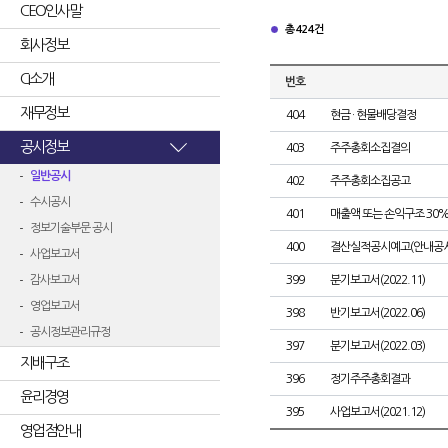
CEO인사말
총 424건
회사정보
CI소개
번호
재무정보
404
현금 · 현물배당결정
공시정보
403
주주총회소집결의
일반공시
402
주주총회소집공고
수시공시
401
매출액 또는 손익구조 30%
정보기술부문 공시
400
결산실적공시예고(안내공시
사업보고서
감사보고서
399
분기보고서(2022.11)
영업보고서
398
반기보고서(2022.06)
공시정보관리규정
397
분기보고서(2022.03)
지배구조
396
정기주주총회결과
윤리경영
395
사업보고서(2021.12)
영업점안내