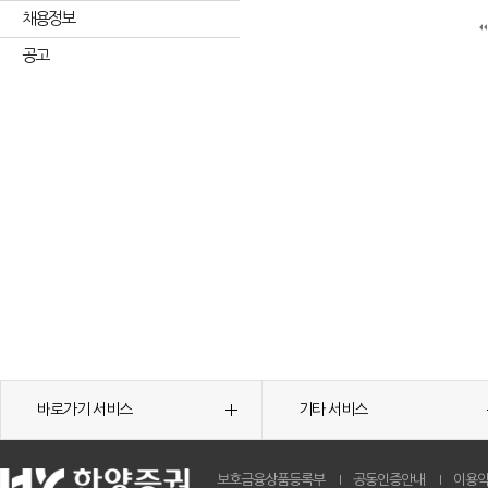
채용정보
공고
바로가기 서비스
기타 서비스
보호금융상품등록부
공동인증안내
이용