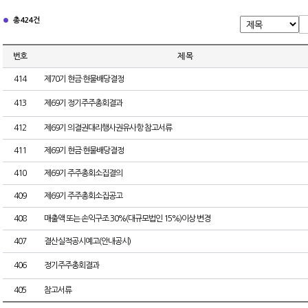
총 424건
번호
제 목
414
제70기 현금·현물배당결정
413
제69기 정기주주총회결과
412
제69기 의결권대리행사권유사항 참고서류
411
제69기 현금·현물배당결정
410
제69기 주주총회소집결의
409
제69기 주주총회소집공고
408
매출액 또는 손익구조 30%(대규모법인 15%)이상 변경
407
결산실적공시예고(안내공시)
406
정기주주총회결과
405
참고서류